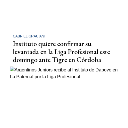
GABRIEL GRACIANI
Instituto quiere confirmar su
levantada en la Liga Profesional este
domingo ante Tigre en Córdoba