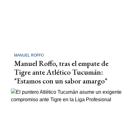
MANUEL ROFFO
Manuel Roffo, tras el empate de
Tigre ante Atlético Tucumán:
"Estamos con un sabor amargo"