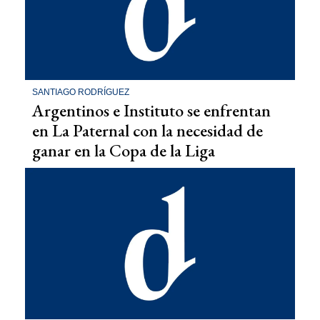
SANTIAGO RODRÍGUEZ
Argentinos e Instituto se enfrentan
en La Paternal con la necesidad de
ganar en la Copa de la Liga