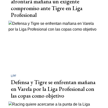
afrontará mañana un exigente
compromiso ante Tigre en Liga
Profesional
LPF
Defensa y Tigre se enfrentan mañana
en Varela por la Liga Profesional con
las copas como objetivo