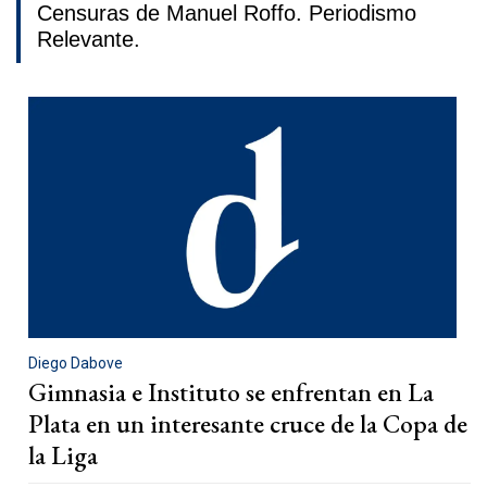
Censuras de Manuel Roffo. Periodismo
Relevante.
Diego Dabove
Gimnasia e Instituto se enfrentan en La
Plata en un interesante cruce de la Copa de
la Liga