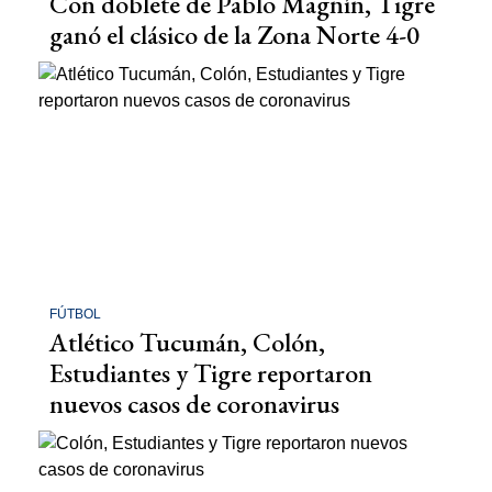
Con doblete de Pablo Magnín, Tigre
ganó el clásico de la Zona Norte 4-0
FÚTBOL
Atlético Tucumán, Colón,
Estudiantes y Tigre reportaron
nuevos casos de coronavirus