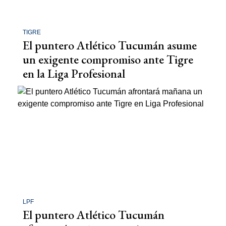
TIGRE
El puntero Atlético Tucumán asume
un exigente compromiso ante Tigre
en la Liga Profesional
LPF
El puntero Atlético Tucumán