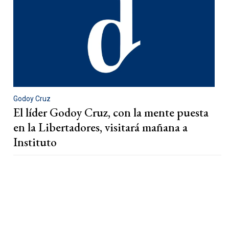
Godoy Cruz
El líder Godoy Cruz, con la mente puesta
en la Libertadores, visitará mañana a
Instituto