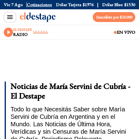
Vie 7 Ago
Dólar Oficial
Cotizaciones
$1520
Dólar Tarjeta
$1976
Dólar Blue
$1530
Suscribite por $10.000
EL DESTAPE
EN VIVO
RADIO
Noticias de María Servini de Cubría -
El Destape
Todo lo que Necesitás Saber sobre María
Servini de Cubría en Argentina y en el
Mundo. Las Noticias de Última Hora,
Verídicas y sin Censuras de María Servini