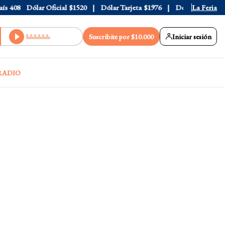
408
Dólar Oficial
$1520
Dólar Tarjeta
$1976
Dólar Blue
La Feria
$1530
Suscribite por $10.000
Iniciar sesión
RADIO