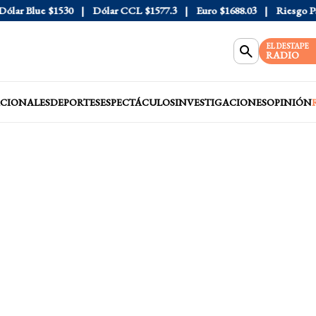
ar Blue
$1530
Dólar CCL
$1577.3
Euro
$1688.03
Riesgo País
EL DESTAPE
RADIO
CIONALES
DEPORTES
ESPECTÁCULOS
INVESTIGACIONES
OPINIÓN