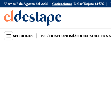
Viernes 7 de Agosto del 2026
Dólar Oficial
Cotizaciones
$1520
Dólar Tarjeta
$1976
Dól
SECCIONES
POLÍTICA
ECONOMÍA
SOCIEDAD
INTERNA