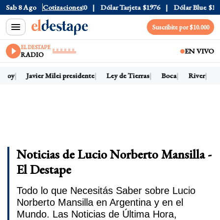
Sab 8 Ago
Dólar Oficial
Cotizaciones
$1520
Dólar Tarjeta
$1976
Dólar Blue
$152
Suscribite por $10.000
EL DESTAPE
EN VIVO
RADIO
 hoy
Javier Milei presidente
Ley de Tierras
Boca
River
D
Noticias de Lucio Norberto Mansilla -
El Destape
Todo lo que Necesitás Saber sobre Lucio
Norberto Mansilla en Argentina y en el
Mundo. Las Noticias de Última Hora,