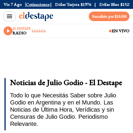
Vie 7 Ago
Dólar Oficial
Cotizaciones
$1520
Dólar Tarjeta
$1976
Dólar Blue
$1525
Suscribite por $10.000
EL DESTAPE
EN VIVO
RADIO
Noticias de Julio Godio - El Destape
Todo lo que Necesitás Saber sobre Julio
Godio en Argentina y en el Mundo. Las
Noticias de Última Hora, Verídicas y sin
Censuras de Julio Godio. Periodismo
Relevante.