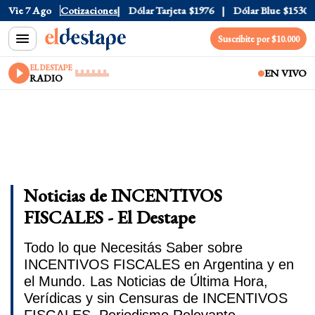
Vie 7 Ago
Dólar Oficial
Cotizaciones
$1520
Dólar Tarjeta
$1976
Dólar Blue
$1530
Suscribite por $10.000
EL DESTAPE
EN VIVO
RADIO
Noticias de INCENTIVOS
FISCALES - El Destape
Todo lo que Necesitás Saber sobre
INCENTIVOS FISCALES en Argentina y en
el Mundo. Las Noticias de Última Hora,
Verídicas y sin Censuras de INCENTIVOS