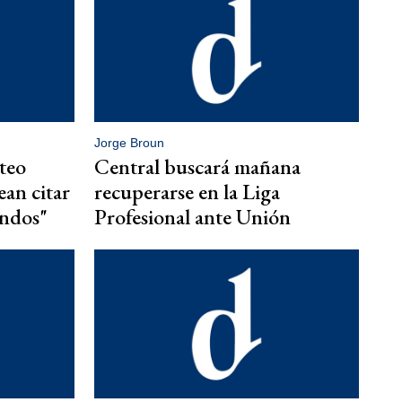
Jorge Broun
teo
Central buscará mañana
ean citar
recuperarse en la Liga
undos"
Profesional ante Unión