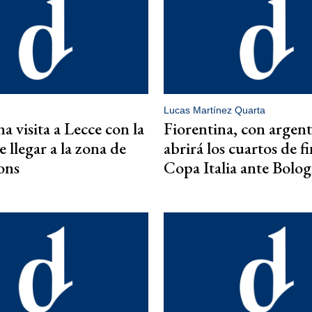
Lucas Martínez Quarta
a visita a Lecce con la
Fiorentina, con argent
 llegar a la zona de
abrirá los cuartos de fi
ons
Copa Italia ante Bolo