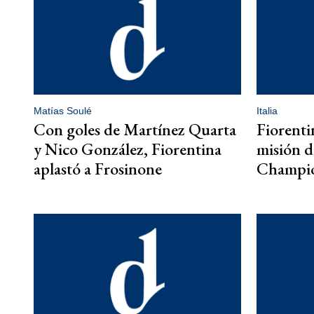
Matías Soulé
Italia
Con goles de Martínez Quarta
Fiorentin
y Nico González, Fiorentina
misión de
aplastó a Frosinone
Champi