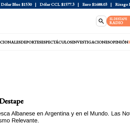
ólar Blue
$1530
Dólar CCL
$1577.3
Euro
$1688.03
Riesgo Pa
EL DESTAPE
RADIO
CIONALES
DEPORTES
ESPECTÁCULOS
INVESTIGACIONES
OPINIÓN
 Destape
sca Albanese en Argentina y en el Mundo. Las Noti
ismo Relevante.