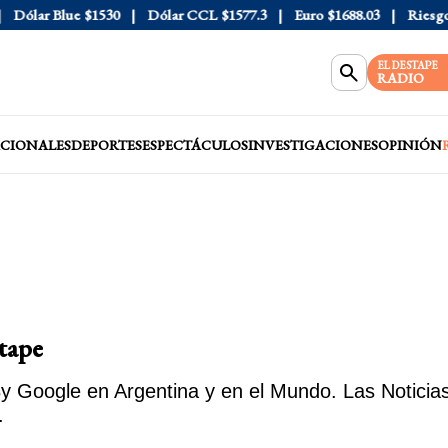
Dólar Blue
$1530
Dólar CCL
$1577.3
Euro
$1688.03
Riesgo 
EL DESTAPE
RADIO
CIONALES
DEPORTES
ESPECTÁCULOS
INVESTIGACIONES
OPINIÓN
stape
y Google en Argentina y en el Mundo. Las Noticias
.