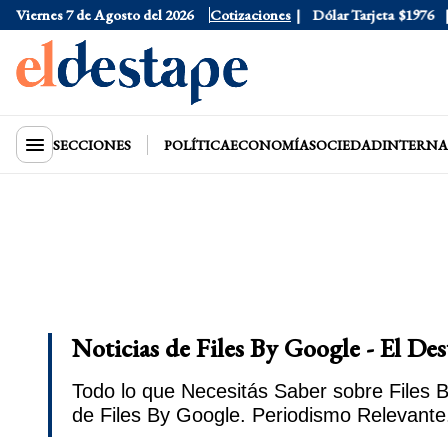
Viernes 7 de Agosto del 2026
Dólar Oficial
Cotizaciones
$1520
Dólar Tarjeta
$1976
SECCIONES
POLÍTICA
ECONOMÍA
SOCIEDAD
INTERNA
Noticias de Files By Google - El De
Todo lo que Necesitás Saber sobre Files B
de Files By Google. Periodismo Relevante