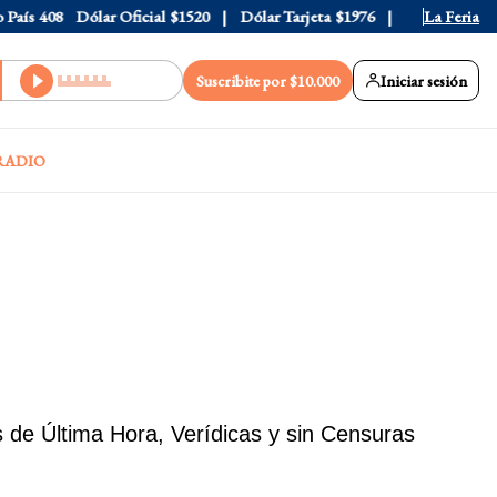
País
408
Dólar Oficial
$1520
Dólar Tarjeta
$1976
Dólar Blue
La Feria
$1
Suscribite por $10.000
Iniciar sesión
RADIO
 de Última Hora, Verídicas y sin Censuras