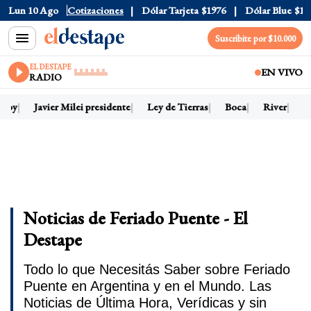
Lun 10 Ago
Dólar Oficial
Cotizaciones
$1520
Dólar Tarjeta
$1976
Dólar Blue
$1525
Suscribite por $10.000
EL DESTAPE
EN VIVO
RADIO
hoy
Javier Milei presidente
Ley de Tierras
Boca
River
Dó
Noticias de Feriado Puente - El
Destape
Todo lo que Necesitás Saber sobre Feriado
Puente en Argentina y en el Mundo. Las
Noticias de Última Hora, Verídicas y sin