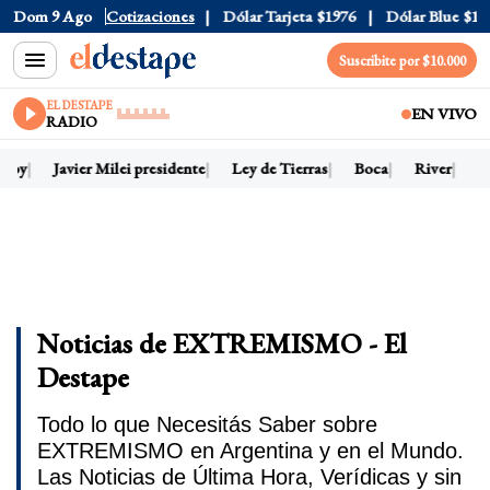
Dom 9 Ago
Dólar Oficial
Cotizaciones
$1520
Dólar Tarjeta
$1976
Dólar Blue
$152
Suscribite por $10.000
EL DESTAPE
EN VIVO
RADIO
 hoy
Javier Milei presidente
Ley de Tierras
Boca
River
Dó
Noticias de EXTREMISMO - El
Destape
Todo lo que Necesitás Saber sobre
EXTREMISMO en Argentina y en el Mundo.
Las Noticias de Última Hora, Verídicas y sin