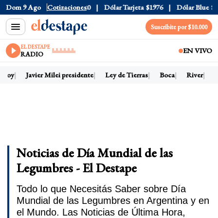
Dom 9 Ago
Dólar Oficial
Cotizaciones
$1520
Dólar Tarjeta
$1976
Dólar Blue
$1
Suscribite por $10.000
EL DESTAPE
EN VIVO
RADIO
 hoy
Javier Milei presidente
Ley de Tierras
Boca
River
D
Noticias de Día Mundial de las
Legumbres - El Destape
Todo lo que Necesitás Saber sobre Día
Mundial de las Legumbres en Argentina y en
el Mundo. Las Noticias de Última Hora,