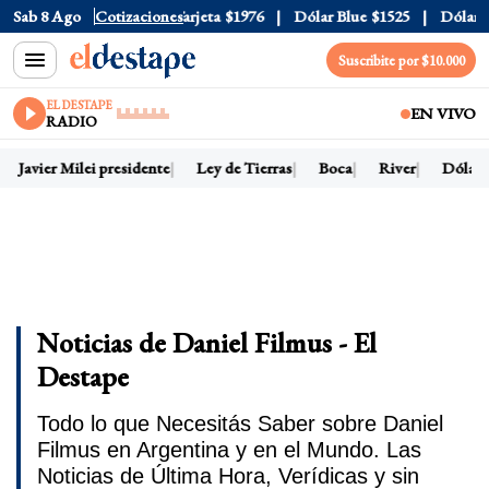
cial
Sab 8 Ago
$1520
Cotizaciones
Dólar Tarjeta
$1976
Dólar Blue
$1525
Dólar CCL
Suscribite por $10.000
EL DESTAPE
EN VIVO
RADIO
Javier Milei presidente
Ley de Tierras
Boca
River
Dólar ho
Noticias de Daniel Filmus - El
Destape
Todo lo que Necesitás Saber sobre Daniel
Filmus en Argentina y en el Mundo. Las
Noticias de Última Hora, Verídicas y sin