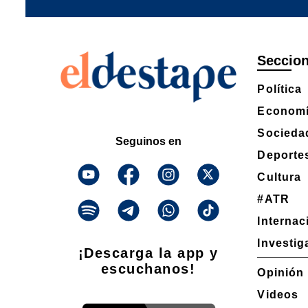
Seccio
Política
Econom
Socieda
Seguinos en
Deporte
Cultura
#ATR
Internac
Investig
¡Descarga la app y
escuchanos!
Opinión
Videos