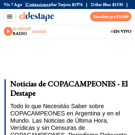
lar Oficial
Vie 7 Ago
$1520
Cotizaciones
Dólar Tarjeta
$1976
Dólar Blue
$1530
Dóla
Suscribite por $10.000
EL DESTAPE
EN VIVO
RADIO
Noticias de COPACAMPEONES - El
Destape
Todo lo que Necesitás Saber sobre
COPACAMPEONES en Argentina y en el
Mundo. Las Noticias de Última Hora,
Verídicas y sin Censuras de