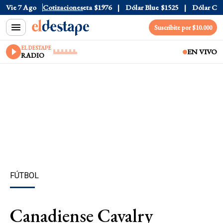
ial
Vie 7 Ago
$1520
Dólar Tarjeta
Cotizaciones
$1976
Dólar Blue
$1525
Dólar CCL
$
Suscribite por $10.000
EL DESTAPE
EN VIVO
RADIO
FÚTBOL
Canadiense Cavalry