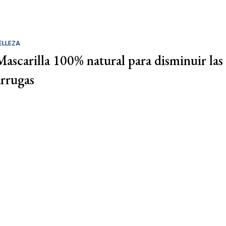
ELLEZA
Mascarilla 100% natural para disminuir las
arrugas