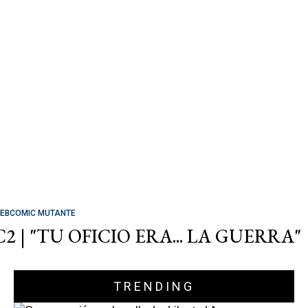
EBCOMIC MUTANTE
C2 | "TU OFICIO ERA... LA GUERRA"
TRENDING