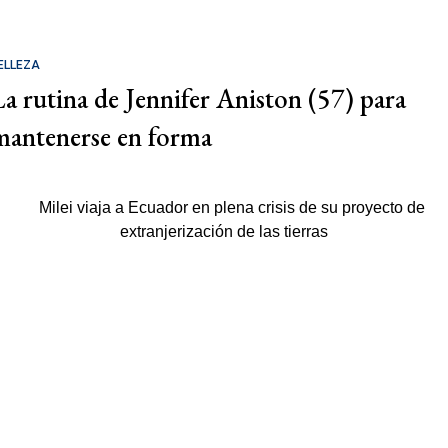
ELLEZA
La rutina de Jennifer Aniston (57) para
mantenerse en forma