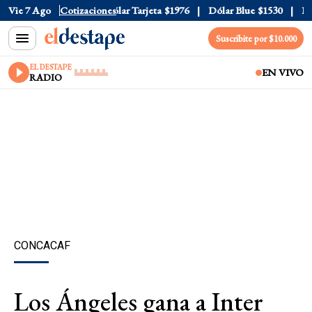
lar Oficial
Vie 7 Ago
$1520
Cotizaciones
Dólar Tarjeta
$1976
Dólar Blue
$1530
Dóla
Suscribite por $10.000
EL DESTAPE
EN VIVO
RADIO
CONCACAF
Los Ángeles gana a Inter