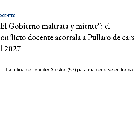
OCENTES
"El Gobierno maltrata y miente": el
conflicto docente acorrala a Pullaro de car
al 2027