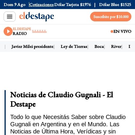
Dom 9 Ago
Dólar Oficial
Cotizaciones
$1520
Dólar Tarjeta
$1976
Dólar Blue
$1525
Suscribite por $10.000
EL DESTAPE
EN VIVO
RADIO
oy
Javier Milei presidente
Ley de Tierras
Boca
River
Dóla
Noticias de Claudio Gugnali - El
Destape
Todo lo que Necesitás Saber sobre Claudio
Gugnali en Argentina y en el Mundo. Las
Noticias de Última Hora, Verídicas y sin