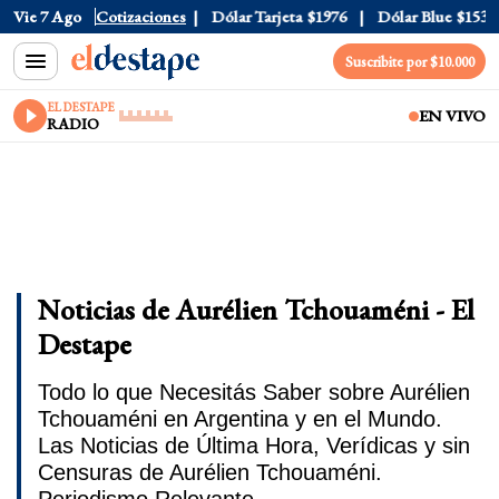
Vie 7 Ago
Dólar Oficial
Cotizaciones
$1520
Dólar Tarjeta
$1976
Dólar Blue
$1530
Suscribite por $10.000
EL DESTAPE
EN VIVO
RADIO
Noticias de Aurélien Tchouaméni - El
Destape
Todo lo que Necesitás Saber sobre Aurélien
Tchouaméni en Argentina y en el Mundo.
Las Noticias de Última Hora, Verídicas y sin
Censuras de Aurélien Tchouaméni.