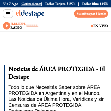
Vie 7 Ago
Dólar Oficial
Cotizaciones
$1520
Dólar Tarjeta
$1976
Dólar Blue
$1530
Suscribite por $10.000
EL DESTAPE
EN VIVO
RADIO
Noticias de ÁREA PROTEGIDA - El
Destape
Todo lo que Necesitás Saber sobre ÁREA
PROTEGIDA en Argentina y en el Mundo.
Las Noticias de Última Hora, Verídicas y sin
Censuras de ÁREA PROTEGIDA.