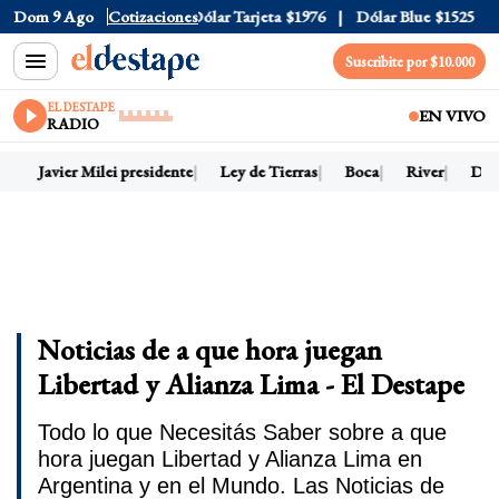
Dom 9 Ago
Dólar Oficial
Cotizaciones
$1520
Dólar Tarjeta
$1976
Dólar Blue
$1525
Suscribite por $10.000
EL DESTAPE
EN VIVO
RADIO
y
Javier Milei presidente
Ley de Tierras
Boca
River
Dóla
Noticias de a que hora juegan
Libertad y Alianza Lima - El Destape
Todo lo que Necesitás Saber sobre a que
hora juegan Libertad y Alianza Lima en
Argentina y en el Mundo. Las Noticias de