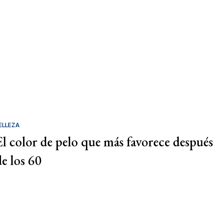
ELLEZA
El color de pelo que más favorece después
de los 60