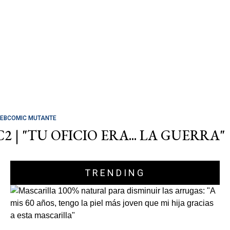
EBCOMIC MUTANTE
C2 | "TU OFICIO ERA... LA GUERRA"
TRENDING