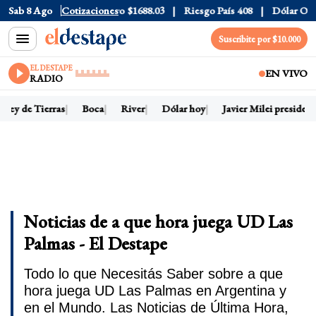
r CCL
Sab 8 Ago
$1580.7
Cotizaciones
Euro
$1688.03
Riesgo País
408
Dólar Oficial
$
Suscribite por $10.000
EL DESTAPE
EN VIVO
RADIO
ey de Tierras
Boca
River
Dólar hoy
Javier Milei presidente
Noticias de a que hora juega UD Las
Palmas - El Destape
Todo lo que Necesitás Saber sobre a que
hora juega UD Las Palmas en Argentina y
en el Mundo. Las Noticias de Última Hora,