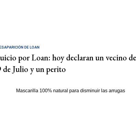
ESAPARICIÓN DE LOAN
Juicio por Loan: hoy declaran un vecino d
9 de Julio y un perito