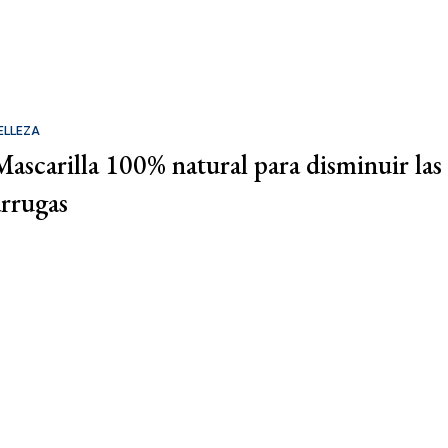
ELLEZA
Mascarilla 100% natural para disminuir las
arrugas