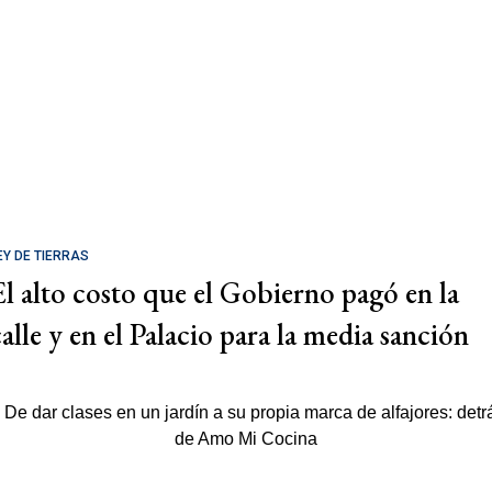
EY DE TIERRAS
El alto costo que el Gobierno pagó en la
calle y en el Palacio para la media sanción