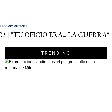
EBCOMIC MUTANTE
C2 | "TU OFICIO ERA... LA GUERRA"
TRENDING