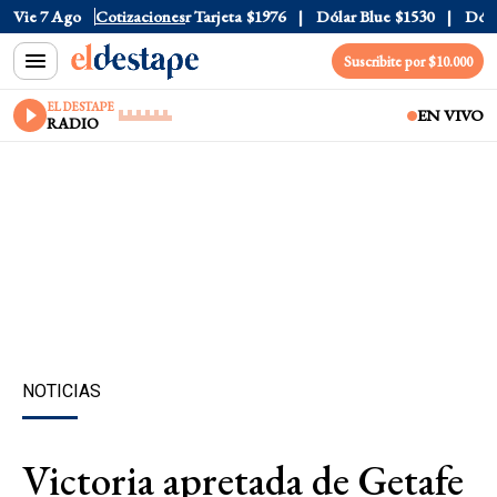
 Oficial
Vie 7 Ago
$1520
Cotizaciones
Dólar Tarjeta
$1976
Dólar Blue
$1530
Dólar 
Suscribite por $10.000
EL DESTAPE
EN VIVO
RADIO
NOTICIAS
Victoria apretada de Getafe