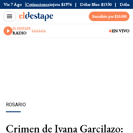
icial
Vie 7 Ago
$1520
Cotizaciones
Dólar Tarjeta
$1976
Dólar Blue
$1530
Dólar CCL
Suscribite por $10.000
EL DESTAPE
EN VIVO
RADIO
ROSARIO
Crimen de Ivana Garcilazo: