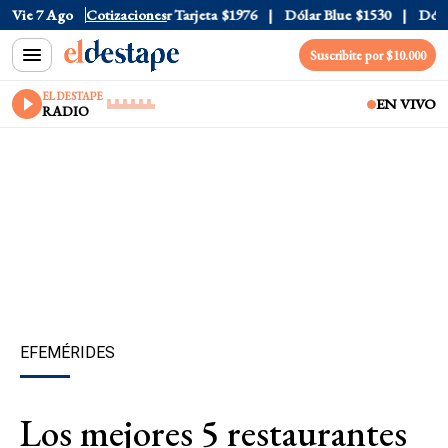
Oficial
Vie 7 Ago
$1520
Cotizaciones
Dólar Tarjeta
$1976
Dólar Blue
$1530
Dólar C
Suscribite por $10.000
EL DESTAPE
EN VIVO
RADIO
EFEMÉRIDES
Los mejores 5 restaurantes