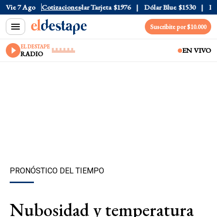
ar Oficial
Vie 7 Ago
$1520
Cotizaciones
Dólar Tarjeta
$1976
Dólar Blue
$1530
Dóla
Suscribite por $10.000
EL DESTAPE
EN VIVO
RADIO
PRONÓSTICO DEL TIEMPO
Nubosidad y temperatura