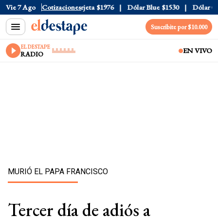
ial
Vie 7 Ago
$1520
Dólar Tarjeta
Cotizaciones
$1976
Dólar Blue
$1530
Dólar CCL
Suscribite por $10.000
EL DESTAPE
EN VIVO
RADIO
MURIÓ EL PAPA FRANCISCO
Tercer día de adiós a