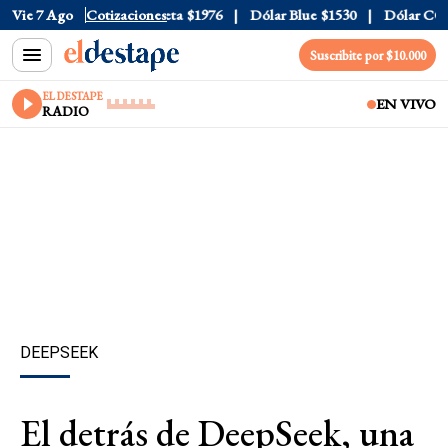
al
$1520
Vie 7 Ago
Dólar Tarjeta
Cotizaciones
$1976
Dólar Blue
$1530
Dólar CCL
$1
Suscribite por $10.000
EL DESTAPE
EN VIVO
RADIO
DEEPSEEK
El detrás de DeepSeek, una