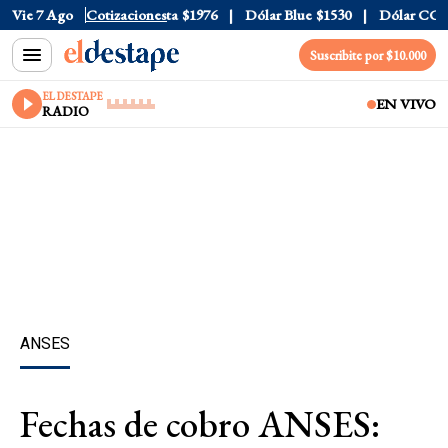
al
$1520
Vie 7 Ago
Dólar Tarjeta
Cotizaciones
$1976
Dólar Blue
$1530
Dólar CCL
$1
Suscribite por $10.000
EL DESTAPE
EN VIVO
RADIO
ANSES
Fechas de cobro ANSES: