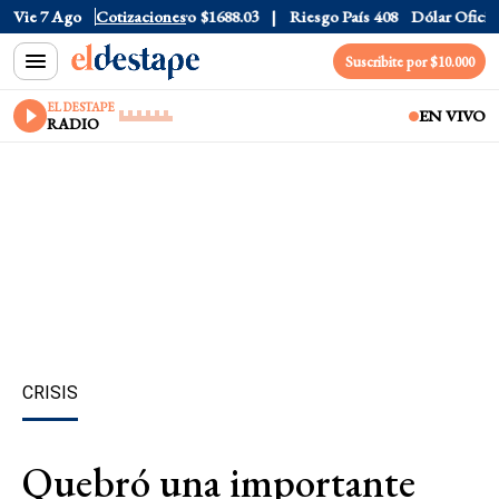
ar CCL
Vie 7 Ago
$1576.7
Cotizaciones
Euro
$1688.03
Riesgo País
408
Dólar Oficial
$1
Suscribite por $10.000
EL DESTAPE
EN VIVO
RADIO
CRISIS
Quebró una importante