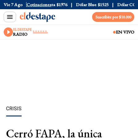
al
Vie 7 Ago
$1520
Dólar Tarjeta
Cotizaciones
$1976
Dólar Blue
$1525
Dólar CCL
$
Suscribite por $10.000
EL DESTAPE
EN VIVO
RADIO
CRISIS
Cerró FAPA, la única