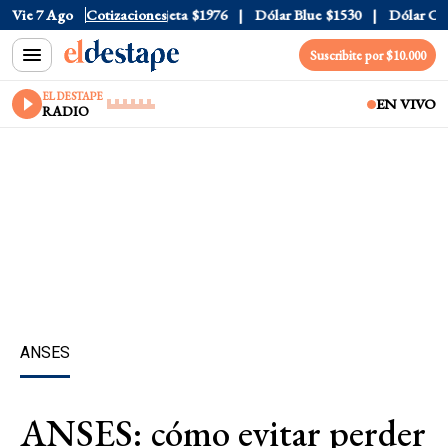
al
Vie 7 Ago
$1520
Dólar Tarjeta
Cotizaciones
$1976
Dólar Blue
$1530
Dólar CCL
$
Suscribite por $10.000
EL DESTAPE
EN VIVO
RADIO
ANSES
ANSES: cómo evitar perder