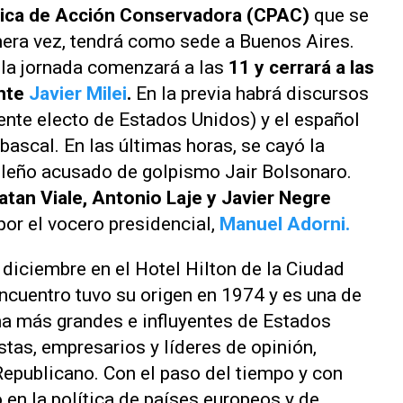
ítica de Acción Conservadora (CPAC)
que se
imera vez, tendrá como sede a Buenos Aires.
 la jornada comenzará a las
11 y cerrará a las
ente
Javier Milei
.
En la previa habrá discursos
ente electo de Estados Unidos) y el español
bascal. En las últimas horas, se cayó la
ileño acusado de golpismo Jair Bolsonaro.
tan Viale, Antonio Laje y Javier Negre
or el vocero presidencial,
Manuel Adorni.
e diciembre en el Hotel Hilton de la Ciudad
cuentro tuvo su origen en 1974 y es una de
ha más grandes e influyentes de Estados
stas, empresarios y líderes de opinión,
Republicano. Con el paso del tiempo y con
 en la política de países europeos y de