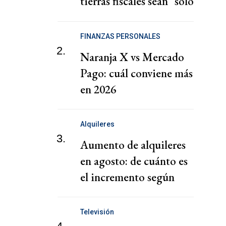
tierras fiscales sean "solo
para argentinos"
FINANZAS PERSONALES
2.
Naranja X vs Mercado
Pago: cuál conviene más
en 2026
Alquileres
3.
Aumento de alquileres
en agosto: de cuánto es
el incremento según
cada contrato
Televisión