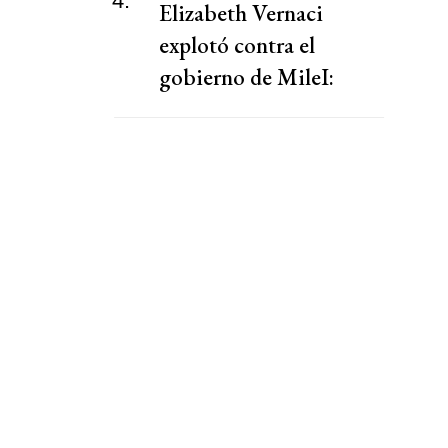
4.
Elizabeth Vernaci
explotó contra el
gobierno de MileI:
"Indignación"