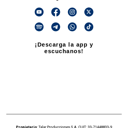
¡Descarga la app y
escuchanos!
Propietario
: Talar Producciones S.A. CUIT: 33-71448833-9