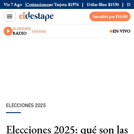
r Oficial
Vie 7 Ago
$1520
Cotizaciones
Dólar Tarjeta
$1976
Dólar Blue
$1530
Dólar
Suscribite por $10.000
EL DESTAPE
EN VIVO
RADIO
ELECCIONES 2025
Elecciones 2025: qué son las