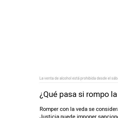
La venta de alcohol está prohibida desde el sáb
¿Qué pasa si rompo la
Romper con la veda se considera
Justicia puede imponer sancione