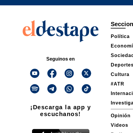
Seccio
Política
Economí
Socieda
Seguinos en
Deporte
Cultura
#ATR
Internac
Investig
¡Descarga la app y
escuchanos!
Opinión
Videos