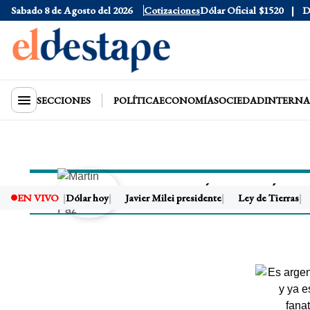
Sabado 8 de Agosto del 2026
Cotizaciones
Dólar Oficial
$1520
D
SECCIONES
POLÍTICA
ECONOMÍA
SOCIEDAD
INTERNA
MARTÍN FERNÁNDE
EN VIVO
Dólar hoy
Javier Milei presidente
Ley de Tierras