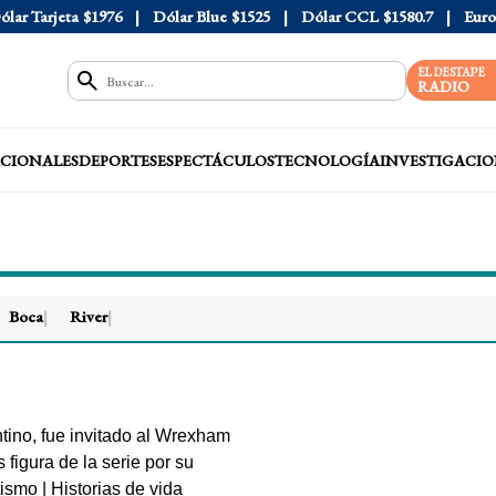
ólar Tarjeta
$1976
Dólar Blue
$1525
Dólar CCL
$1580.7
Euro
EL DESTAPE
RADIO
CIONALES
DEPORTES
ESPECTÁCULOS
TECNOLOGÍA
INVESTIGACIO
Z PAZ
Boca
River