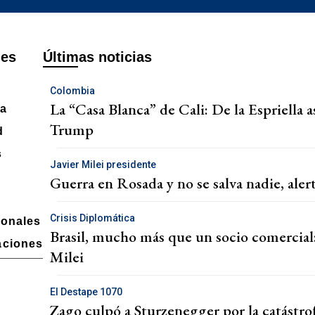
nes
Últimas noticias
Colombia
La “Casa Blanca” de Cali: De la Espriella 
a
Trump
d
s
Javier Milei presidente
Guerra en Rosada y no se salva nadie, alert
Crisis Diplomática
ionales
Brasil, mucho más que un socio comercial:
aciones
Milei
El Destape 1070
Zago culpó a Sturzenegger por la catástrofe