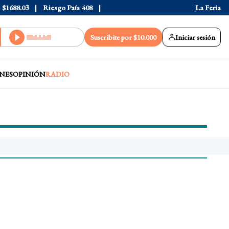
$1688.03
Riesgo País
408
La Feria
Suscribite por $10.000
Iniciar sesión
NES
OPINIÓN
RADIO