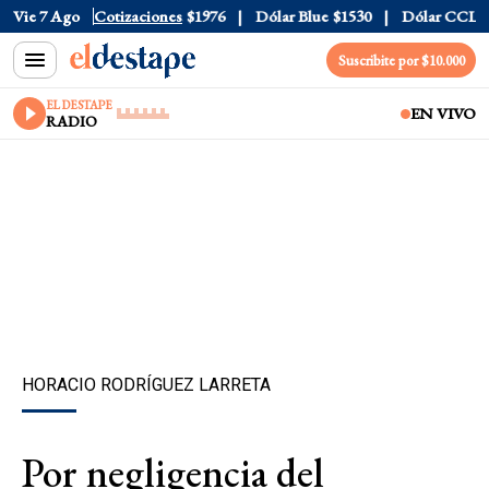
1520
Vie 7 Ago
Dólar Tarjeta
Cotizaciones
$1976
Dólar Blue
$1530
Dólar CCL
$1577
Suscribite por $10.000
EL DESTAPE
EN VIVO
RADIO
HORACIO RODRÍGUEZ LARRETA
Por negligencia del