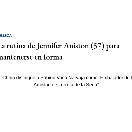
ELLEZA
La rutina de Jennifer Aniston (57) para
mantenerse en forma