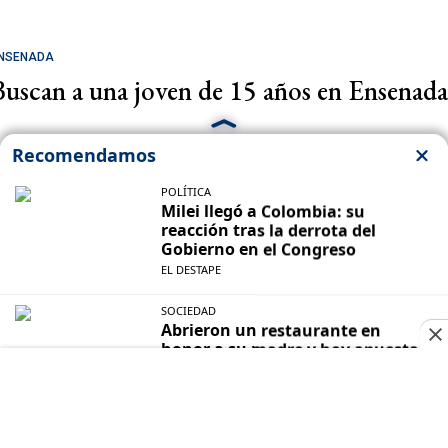
NSENADA
Buscan a una joven de 15 años en Ensenada
IFA