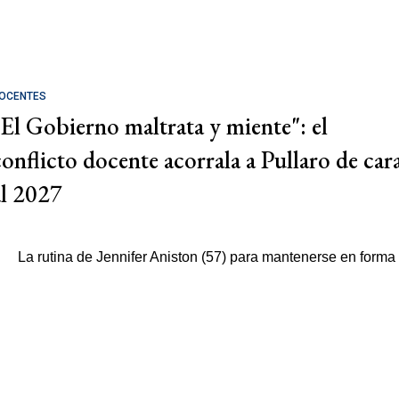
OCENTES
"El Gobierno maltrata y miente": el
conflicto docente acorrala a Pullaro de car
al 2027