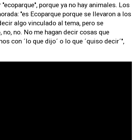
ir "ecoparque", porque ya no hay animales. Los
orada: "es Ecoparque porque se llevaron a los
 decir algo vinculado al tema, pero se
o, no, no. No me hagan decir cosas que
 con ´lo que dijo´ o lo que ´quiso decir´",