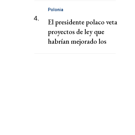
EEUU
Polonia
4.
El presidente polaco veta
proyectos de ley que
habrían mejorado los
derechos de parejas del
mismo sexo