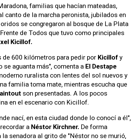
Maradona, familias que hacían mateadas,
 canto de la marcha peronista, jubilados en
oloridos se congregaron al bosque de La Plata
l Frente de Todos que tuvo como principales
el Kicillof.
 de 600 kilómetros para pedir por
Kicillof
y
no se aguanta más", comenta a
El Destape
moderno ruralista con lentes del sol nuevos y
una familia toma mate, mientras escucha que
aintout
son presentadas. A los pocos
na en el escenario con Kicillof.
de nací, en esta ciudad donde lo conocí a él",
 recordar a
Néstor Kirchner.
De forma
a la senadora al grito de "Néstor no se murió,