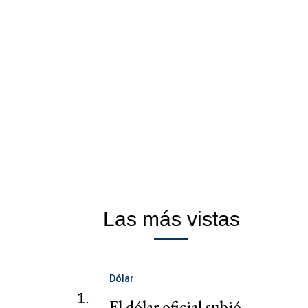
Las más vistas
Dólar
1.
El dólar oficial subió