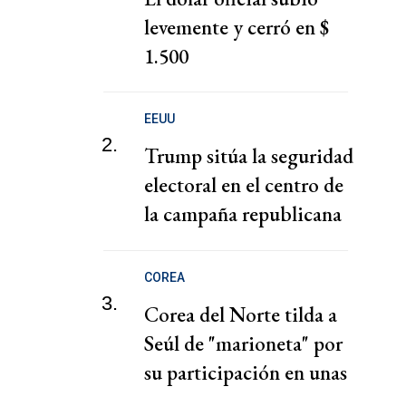
levemente y cerró en $
1.500
EEUU
2.
Trump sitúa la seguridad
electoral en el centro de
la campaña republicana
para las elecciones
COREA
3.
Corea del Norte tilda a
Seúl de "marioneta" por
su participación en unas
maniobras navales de