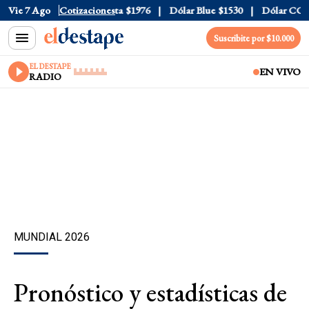
l
$1520
Vie 7 Ago
Dólar Tarjeta
Cotizaciones
$1976
Dólar Blue
$1530
Dólar CCL
$1
Suscribite por $10.000
EL DESTAPE
EN VIVO
RADIO
MUNDIAL 2026
Pronóstico y estadísticas de