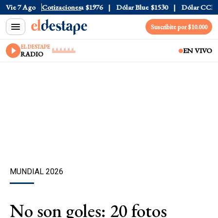
$1520
Vie 7 Ago
Dólar Tarjeta
Cotizaciones
$1976
Dólar Blue
$1530
Dólar CCL
$157
Suscribite por $10.000
EL DESTAPE
EN VIVO
RADIO
MUNDIAL 2026
No son goles: 20 fotos