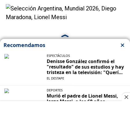
Postales emblemáticas de la Selección Argentina en los
Mundiales de fútbol.
Wout Weghorst
fue el destinatario de la
bronca del rosarino, que siguió después del
triunfo por penales. Mientras declaraba con
Gastón Edul en TyC Sports
,
el gigante
delantero neerlandés le dijo algo desde