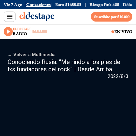
0
Vie 7 Ago
Dólar CCL
Cotizaciones
$1577.3
Euro
$1688.03
Riesgo País
408
Dólar O
Suscribite por $10.000
EL DESTAPE
EN VIVO
RADIO
← Volver a Multimedia
Conociendo Rusia: “Me rindo a los pies de
lxs fundadores del rock” | Desde Arriba
2022/8/3