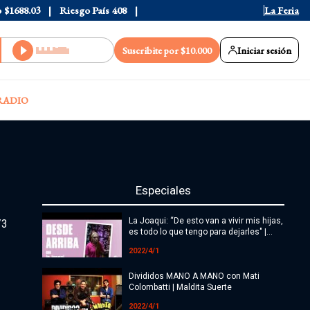
o
$1688.03
Riesgo País
408
La Feria
Suscribite por $10.000
Iniciar sesión
RADIO
Especiales
La Joaqui: “De esto van a vivir mis hijas,
/3
es todo lo que tengo para dejarles" |
Desde Arriba
2022/4/1
Divididos MANO A MANO con Mati
Colombatti | Maldita Suerte
2022/4/1