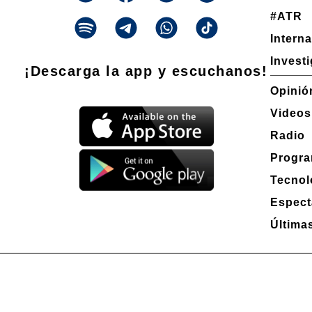
#ATR
Intern
Invest
¡Descarga la app y escuchanos!
Opinió
Videos
Radio
Progra
Tecnol
Espect
Última
Propietario: Producciones La Ñata S.A. CUIT 30-71490926-2
Dirección Nacional de Derecho de Autor -
EN TRÁMITE
Edición 