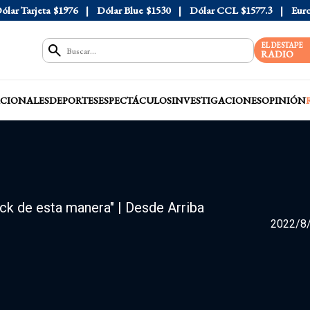
ólar Tarjeta
$1976
Dólar Blue
$1530
Dólar CCL
$1577.3
Eur
EL DESTAPE
RADIO
CIONALES
DEPORTES
ESPECTÁCULOS
INVESTIGACIONES
OPINIÓN
ock de esta manera" | Desde Arriba
2022/8