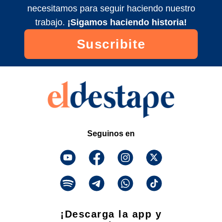
La Duche Vita - Tirame la goma | No te
necesitamos para seguir haciendo nuestro
comas la peli
trabajo.
¡Sigamos haciendo historia!
2022/9/2
Suscribite
Seguinos en
¡Descarga la app y