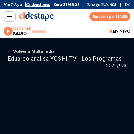
Vie 7 Ago
Dólar CCL
Cotizaciones
$1577.3
Euro
$1688.03
Riesgo País
408
Dólar
Suscribite por $10.000
EL DESTAPE
EN VIVO
RADIO
← Volver a Multimedia
Eduardo analisa YOSHI TV | Los Programas
2022/9/3