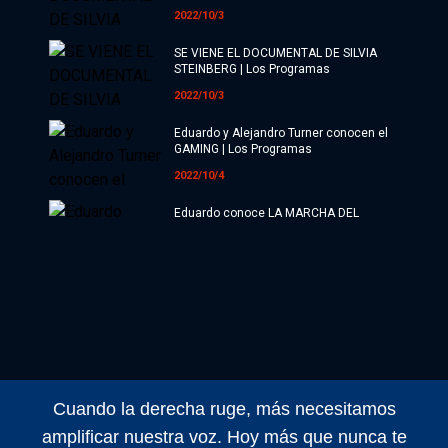
2022/10/3
SE VIENE EL DOCUMENTAL DE SILVIA
STEINBERG | Los Programas
2022/10/3
Eduardo y Alejandro Turner conocen el
GAMING | Los Programas
2022/10/4
Eduardo conoce LA MARCHA DEL
ORGULLO | Los Programas
2022/10/3
LA FUGA DE GRAN HERMANO | Los
Programas Nº88
2022/9/3
Alberto canta un tema de Xuxa, los
jóvenes están en cualquiera y Be Real |
Los Programas
Cuando la derecha ruge, más necesitamos
2022/9/3
amplificar nuestra voz. Hoy más que nunca te