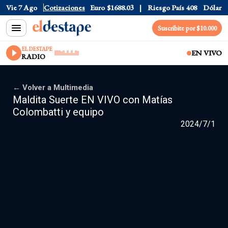
Vie 7 Ago
Dólar CCL
Cotizaciones
$1577.3
Euro
$1688.03
Riesgo País
408
Dólar Of
Suscribite por $10.000
EL DESTAPE
EN VIVO
RADIO
← Volver a Multimedia
Maldita Suerte EN VIVO con Matías
Colombatti y equipo
2024/7/1