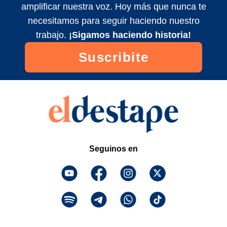
amplificar nuestra voz. Hoy más que nunca te
Maldita Suerte EN VIVO con Matías
necesitamos para seguir haciendo nuestro
Colombatti y equipo
trabajo.
¡Sigamos haciendo historia!
2024/11/5
Suscribite
Maldita Suerte EN VIVO con Matías
Colombatti y equipo
2024/11/3
Seguinos en