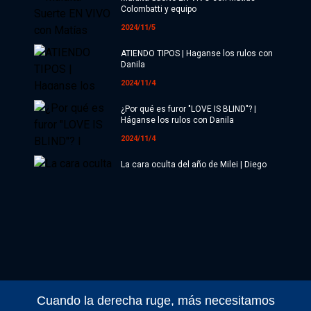
Colombatti y equipo
2024/11/5
ATIENDO TIPOS | Haganse los rulos con
Danila
2024/11/4
¿Por qué es furor "LOVE IS BLIND"? |
Háganse los rulos con Danila
2024/11/4
La cara oculta del año de Milei | Diego
Genoud
2024/11/4
Maldita Suerte EN VIVO con Matías
Colombatti y equipo
2024/11/4
Maldita Suerte EN VIVO con Matías
Colombatti y equipo
Cuando la derecha ruge, más necesitamos
2024/11/1