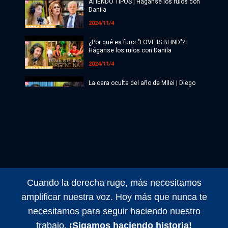
Radio
ATIENDO TIPOS | Haganse los rulos con
Danila
Programación
2024/11/4
Copa Mundial 2026
¿Por qué es furor "LOVE IS BLIND"? |
Háganse los rulos con Danila
Últimas Noticias
2024/11/4
La cara oculta del año de Milei | Diego
Genoud
2024/11/4
Maldita Suerte EN VIVO con Matías
Colombatti y equipo
2024/11/4
Maldita Suerte EN VIVO con Matías
Colombatti y equipo
Cuando la derecha ruge, más necesitamos
2024/11/1
amplificar nuestra voz. Hoy más que nunca te
Maldita Suerte EN VIVO con Matías
necesitamos para seguir haciendo nuestro
Colombatti y equipo
trabajo.
¡Sigamos haciendo historia!
2024/11/5