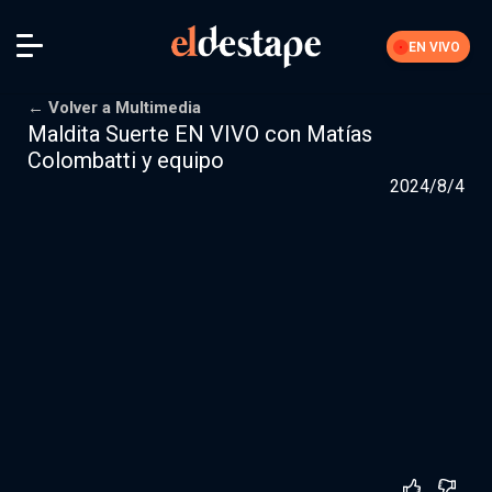
EN VIVO
← Volver a Multimedia
Maldita Suerte EN VIVO con Matías
Colombatti y equipo
Iniciar sesión
2024/8/4
La Feria
Nuestra comunidad de suscriptores
Suscribite por
$10000
$15000
Más opciones
Secciones editoriales