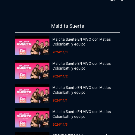
Política
Economía
Maldita Suerte
Sociedad
Maldita Suerte EN VIVO con Matías
Colombatti y equipo
Deportes
2024/11/3
Cultura
Maldita Suerte EN VIVO con Matías
Colombatti y equipo
#ATR
2024/11/2
Internacionales
Maldita Suerte EN VIVO con Matías
Colombatti y equipo
Investigaciones
2024/11/1
Opinión
Maldita Suerte EN VIVO con Matías
Colombatti y equipo
Videos
2024/11/5