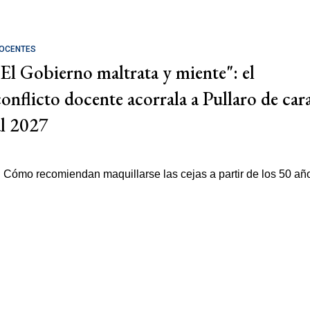
OCENTES
"El Gobierno maltrata y miente": el
conflicto docente acorrala a Pullaro de car
al 2027