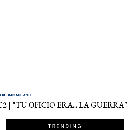
EBCOMIC MUTANTE
C2 | "TU OFICIO ERA... LA GUERRA"
TRENDING