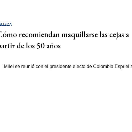
ELLEZA
Cómo recomiendan maquillarse las cejas a
partir de los 50 años