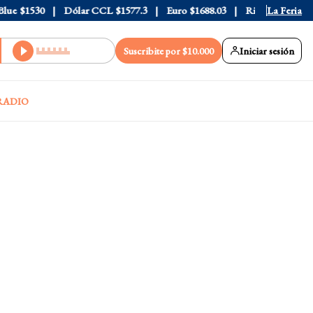
e
$1530
Dólar CCL
$1577.3
Euro
$1688.03
Riesgo País
La Feria
408
Suscribite por $10.000
Iniciar sesión
RADIO