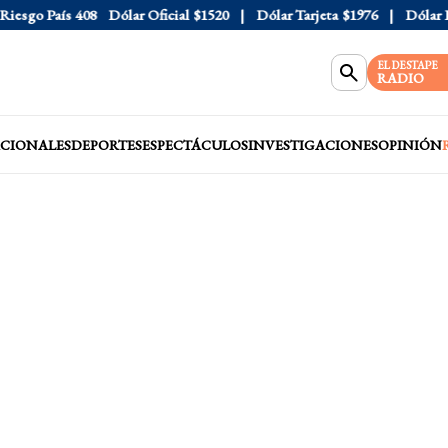
sgo País
408
Dólar Oficial
$1520
Dólar Tarjeta
$1976
Dólar Blu
EL DESTAPE
RADIO
CIONALES
DEPORTES
ESPECTÁCULOS
INVESTIGACIONES
OPINIÓN