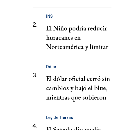
presunta red de tráfico
de migrantes
INS
2.
El Niño podría reducir
huracanes en
Norteamérica y limitar
pérdidas, dice el CEO de
Zurich
Dólar
3.
El dólar oficial cerró sin
cambios y bajó el blue,
mientras que subieron
los financieros
Ley de Tierras
4.
El Senado dio media