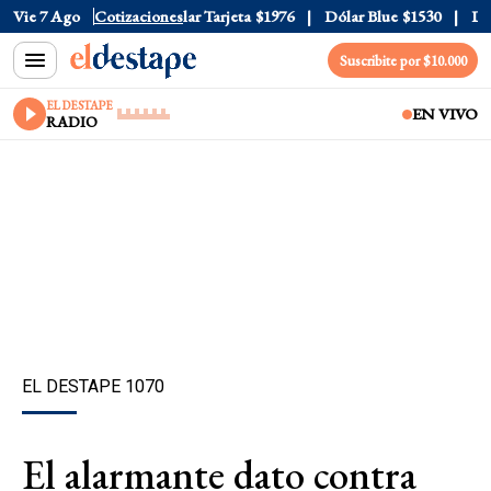
ar Oficial
Vie 7 Ago
$1520
Cotizaciones
Dólar Tarjeta
$1976
Dólar Blue
$1530
Dóla
Suscribite por $10.000
EL DESTAPE
EN VIVO
RADIO
EL DESTAPE 1070
El alarmante dato contra