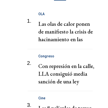
OLA
1.
Las olas de calor ponen
de manifiesto la crisis de
hacinamiento en las
prisiones europeas
Congreso
2.
Con represión en la calle,
LLA consiguió media
sanción de una ley
despedazada
Cine
3.